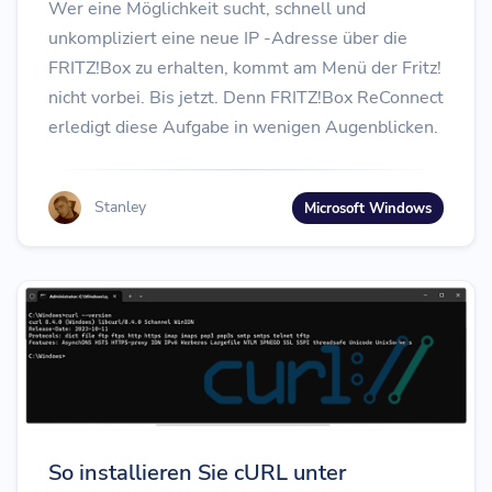
Wer eine Möglichkeit sucht, schnell und
unkompliziert eine neue IP -Adresse über die
FRITZ!Box zu erhalten, kommt am Menü der Fritz!
nicht vorbei. Bis jetzt. Denn FRITZ!Box ReConnect
erledigt diese Aufgabe in wenigen Augenblicken.
Stanley
Microsoft Windows
So installieren Sie cURL unter